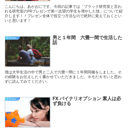
こんにちは。あかおにです。今回の記事では「ブラック研究室と言わ
れる研究室のPRプレゼンで第一志望の学生を増やした技」について紹
介します！！プレゼン全体で役立つ方法なので絶対に覚えておくとい
いと思います！
男と１年間 六畳一間で生活した
大学体験記
話
僕は大学生活の中で男と二人で六畳一間に１年間同棲をしました。そ
の経験をお伝えしたく書かせていただきました。ホモだキモいと思わ
ずに読んでみてください。
FX バイナリオプション 素人は必
大学体験記
ず負ける