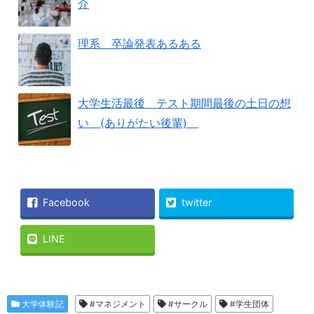
介
理系 卒論発表あるある
大学生活最後 テスト期間最後の土日の想
い (ありがたい後輩)
Facebook
twitter
LINE
大学体験記
#マネジメント
#サークル
#学生団体