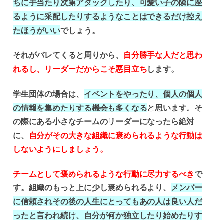
ちに手当たり次第アタックしたり、可愛い子の隣に座
るように采配したりするようなことはできるだけ控え
たほうがいい
でしょう。
それがバレてくると周りから、
自分勝手な人だと思わ
れるし、リーダーだからこそ悪目立ち
します。
学生団体の場合は、
イベントをやったり、個人の個人
の情報を集めたりする機会も多くなる
と思います。そ
の際にある小さなチームのリーダーになったら絶対
に、
自分がその大きな組織に褒められるような行動は
しないようにしましょう。
チームとして褒められるような行動に尽力するべき
で
す。組織のもっと上に少し褒められるより、
メンバー
に信頼されその後の人生にとってもあの人は良い人だ
ったと言われ続け、自分が何か独立したり始めたりす