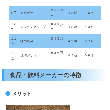
円
８５３万
９位
カルビー
４３歳
１０名
円
１０
８４９万
ミツカングループ
４５歳
４３名
位
円
１１
８４５万
味の素AGF
４２歳
２７名
位
円
１２
８３６万
江崎グリコ
４３歳
３８名
位
円
食品・飲料メーカーの特徴
メリット