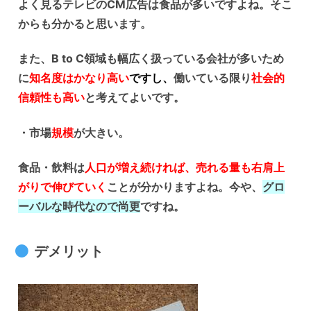
よく見るテレビのCM広告は食品が多いですよね。そこ
からも分かると思います。
また、B to C領域も幅広く扱っている会社が多いため
に
知名度はかなり高い
ですし、
働いている限り
社会的
信頼性も高い
と考えてよいです。
・市場
規模
が大きい。
食品・飲料は
人口が増え続ければ、売れる量も右肩上
がりで伸びていく
ことが分かりますよね。今や、
グロ
ーバルな時代なので尚更
ですね。
デメリット