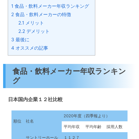
1
食品・飲料メーカー年収ランキング
2
食品・飲料メーカーの特徴
2.1
メリット
2.2
デメリット
3
最後に
4
オススメの記事
食品・飲料メーカー年収ランキン
グ
日本国内企業１２社比較
2020年度（四季報より）
順位
社名
平均年収
平均年齢
採用人数
サントリーホール
１１２７