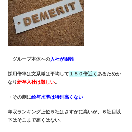
・
グループ本体への
入社が困難
採用倍率は文系職は平均して
１５０倍近く
あるためか
なり
新卒入社は難しい
。
・その割に
給与水準は特別高くない
年収ランキング上位５社はさすがに高いが、６社目以
下はそこまで高くはない。