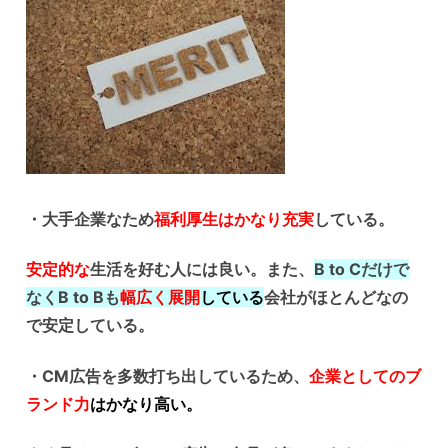
・大手企業なため
福利厚生はかなり充実
している。
安定的な
生活を好む人には良い。また、
B to Cだけで
なくB to Bも
幅広く展開
している
会社がほとんどなの
で安定している。
・CM広告を多数打ち出しているため、
企業としてのブ
ランド力
はかなり高い
。