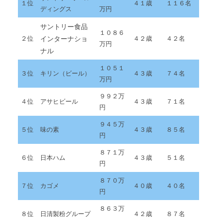
１位
４１歳
１１６名
ディングス
万円
サントリー食品
１０８６
インターナショ
２位
４２歳
４２名
万円
ナル
１０５１
３位
キリン（ビール）
４３歳
７４名
万円
９９２万
４位
アサヒビール
４３歳
７１名
円
９４５万
５位
味の素
４３歳
８５名
円
８７１万
６位
日本ハム
４３歳
５１名
円
８７０万
７位
カゴメ
４０歳
４０名
円
８６３万
８位
日清製粉グループ
４２歳
８７名