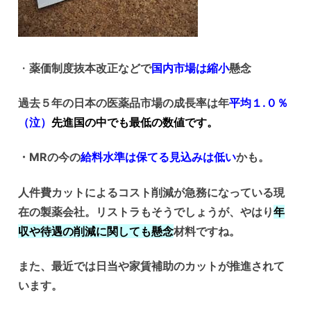
・
薬価制度抜本改正などで
国内市場は縮小
懸念
過去５年の日本の医薬品市場の成長率は年
平均１.０％
（泣）
先進国の中でも最低の数値です。
・MRの今の
給料水準は保てる見込みは低い
かも。
人件費カットによるコスト削減が急務になっている現
在の製薬会社。リストラもそうでしょうが、やはり
年
収や待遇の削減に関しても懸念
材料ですね。
また、最近では日当や家賃補助のカットが推進されて
います。