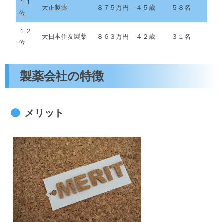
１１
大正製薬
８７５万円
４５歳
５８名
位
１２
大日本住友製薬
８６３万円
４２歳
３１名
位
製薬会社の特徴
メリット