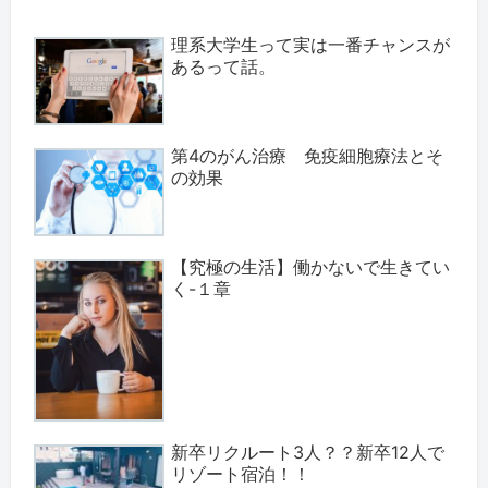
理系大学生って実は一番チャンスが
あるって話。
第4のがん治療 免疫細胞療法とそ
の効果
【究極の生活】働かないで生きてい
く-１章
新卒リクルート3人？？新卒12人で
リゾート宿泊！！