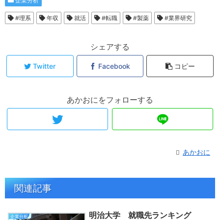
企業分析
#理系
年収
就活
#転職
#製薬
#業界研究
シェアする
Twitter
Facebook
コピー
あかおにをフォローする
あかおに
関連記事
明治大学 就職先ランキング
企業分析