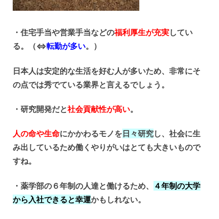
・住宅手当や営業手当などの
福利厚生が充実
してい
る。（⇔
転勤が多い
。）
日本人は安定的な生活を好む人が多いため、非常にそ
の点では秀でている業界と言えるでしょう。
・研究開発だと
社会貢献性が高い
。
人の命や生命
にかかわるモノを
日々研究
し、社会に生
み出しているため働くやりがいはとても大きいもので
すね。
・薬学部の６年制の人達と働けるため、
４年制の大学
から入社できる
と幸運
かもしれない。