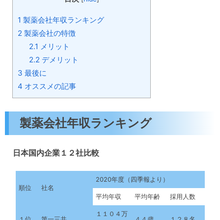
1
製薬会社年収ランキング
2
製薬会社の特徴
2.1
メリット
2.2
デメリット
3
最後に
4
オススメの記事
製薬会社年収ランキング
日本国内企業１２社比較
2020年度（四季報より）
順位
社名
平均年収
平均年齢
採用人数
１１０４万
１位
第一三共
４４歳
１２８名