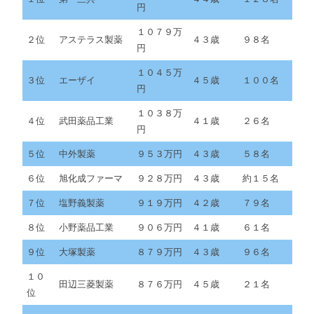
円
１０７９万
２位
アステラス製薬
４３歳
９８名
円
１０４５万
３位
エーザイ
４５歳
１００名
円
１０３８万
４位
武田薬品工業
４１歳
２６名
円
５位
中外製薬
９５３万円
４３歳
５８名
６位
旭化成ファーマ
９２８万円
４３歳
約１５名
７位
塩野義製薬
９１９万円
４２歳
７９名
８位
小野薬品工業
９０６万円
４１歳
６１名
９位
大塚製薬
８７９万円
４３歳
９６名
１０
田辺三菱製薬
８７６万円
４５歳
２１名
位